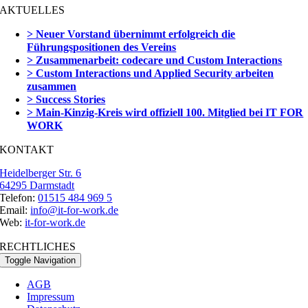
AKTUELLES
> Neuer Vorstand übernimmt erfolgreich die
Führungspositionen des Vereins
> Zusammenarbeit: codecare und Custom Interactions
> Custom Interactions und Applied Security arbeiten
zusammen
> Success Stories
> Main-Kinzig-Kreis wird offiziell 100. Mitglied bei IT FOR
WORK
KONTAKT
Heidelberger Str. 6
64295 Darmstadt
Telefon:
01515 484 969 5
Email:
info@it-for-work.de
Web:
it-for-work.de
RECHTLICHES
Toggle Navigation
AGB
Impressum