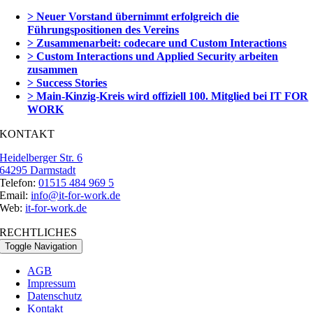
> Neuer Vorstand übernimmt erfolgreich die
Führungspositionen des Vereins
> Zusammenarbeit: codecare und Custom Interactions
> Custom Interactions und Applied Security arbeiten
zusammen
> Success Stories
> Main-Kinzig-Kreis wird offiziell 100. Mitglied bei IT FOR
WORK
KONTAKT
Heidelberger Str. 6
64295 Darmstadt
Telefon:
01515 484 969 5
Email:
info@it-for-work.de
Web:
it-for-work.de
RECHTLICHES
Toggle Navigation
AGB
Impressum
Datenschutz
Kontakt