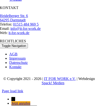
KONTAKT
Heidelberger Str. 6
64295 Darmstadt
Telefon:
01515 484 969 5
Email:
info@it-for-work.de
Web:
it-for-work.de
RECHTLICHES
Toggle Navigation
AGB
Impressum
Datenschutz
Kontakt
© Copyright 2021 - 2026 |
IT FOR WORK e.V.
| Webdesign
Spack! Medien
Page load link
→
Jetzt anrufen