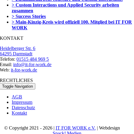
> Custom Interactions und Applied Security arbeiten
zusammen
> Success Stories
> Main-Kinzig-Kreis wird offiziell 100. Mitglied bei IT FOR
WORK
KONTAKT
Heidelberger Str. 6
64295 Darmstadt
Telefon:
01515 484 969 5
Email:
info@it-for-work.de
Web:
it-for-work.de
RECHTLICHES
Toggle Navigation
AGB
Impressum
Datenschutz
Kontakt
© Copyright 2021 - 2026 |
IT FOR WORK e.V.
| Webdesign
Spack! Medien