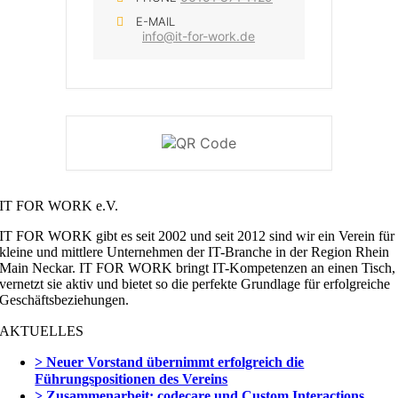
E-MAIL
info@it-for-work.de
IT FOR WORK e.V.
IT FOR WORK gibt es seit 2002 und seit 2012 sind wir ein Verein für
kleine und mittlere Unternehmen der IT-Branche in der Region Rhein
Main Neckar. IT FOR WORK bringt IT-Kompetenzen an einen Tisch,
vernetzt sie aktiv und bietet so die perfekte Grundlage für erfolgreiche
Geschäftsbeziehungen.
AKTUELLES
> Neuer Vorstand übernimmt erfolgreich die
Führungspositionen des Vereins
> Zusammenarbeit: codecare und Custom Interactions