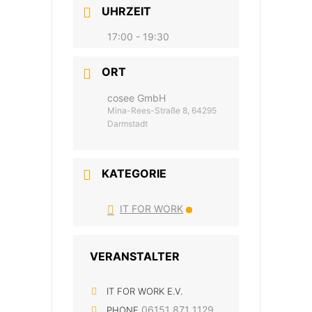
UHRZEIT
17:00 - 19:30
ORT
cosee GmbH
Mina-Rees-Straße 8, 64295
Darmstadt
KATEGORIE
IT FOR WORK
VERANSTALTER
IT FOR WORK E.V.
06151 871 1129
PHONE