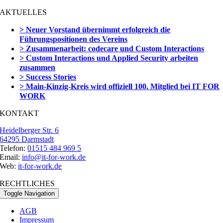
AKTUELLES
> Neuer Vorstand übernimmt erfolgreich die
Führungspositionen des Vereins
> Zusammenarbeit: codecare und Custom Interactions
> Custom Interactions und Applied Security arbeiten
zusammen
> Success Stories
> Main-Kinzig-Kreis wird offiziell 100. Mitglied bei IT FOR
WORK
KONTAKT
Heidelberger Str. 6
64295 Darmstadt
Telefon:
01515 484 969 5
Email:
info@it-for-work.de
Web:
it-for-work.de
RECHTLICHES
Toggle Navigation
AGB
Impressum