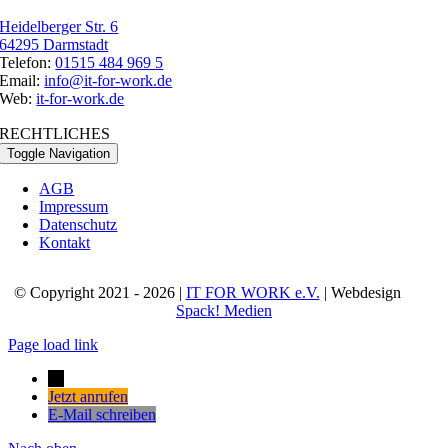
Heidelberger Str. 6
64295 Darmstadt
Telefon:
01515 484 969 5
Email:
info@it-for-work.de
Web:
it-for-work.de
RECHTLICHES
Toggle Navigation
AGB
Impressum
Datenschutz
Kontakt
© Copyright 2021 - 2026 |
IT FOR WORK e.V.
| Webdesign
Spack! Medien
Page load link
→
Jetzt anrufen
E-Mail schreiben