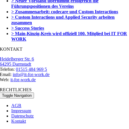
> Neuer Vorstand übernimmt erfolgreich die
Führungspositionen des Vereins
> Zusammenarbeit: codecare und Custom Interactions
> Custom Interactions und Applied Security arbeiten
zusammen
> Success Stories
> Main-Kinzig-Kreis wird offiziell 100. Mitglied bei IT FOR
WORK
KONTAKT
Heidelberger Str. 6
64295 Darmstadt
Telefon:
01515 484 969 5
Email:
info@it-for-work.de
Web:
it-for-work.de
RECHTLICHES
Toggle Navigation
AGB
Impressum
Datenschutz
Kontakt