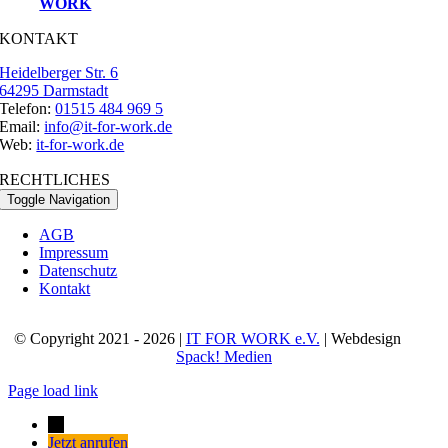
WORK
KONTAKT
Heidelberger Str. 6
64295 Darmstadt
Telefon:
01515 484 969 5
Email:
info@it-for-work.de
Web:
it-for-work.de
RECHTLICHES
Toggle Navigation
AGB
Impressum
Datenschutz
Kontakt
© Copyright 2021 - 2026 |
IT FOR WORK e.V.
| Webdesign
Spack! Medien
Page load link
→
Jetzt anrufen