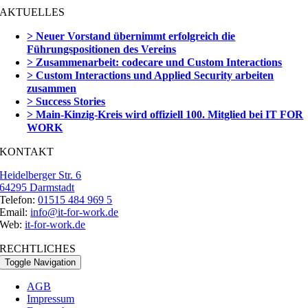
AKTUELLES
> Neuer Vorstand übernimmt erfolgreich die
Führungspositionen des Vereins
> Zusammenarbeit: codecare und Custom Interactions
> Custom Interactions und Applied Security arbeiten
zusammen
> Success Stories
> Main-Kinzig-Kreis wird offiziell 100. Mitglied bei IT FOR
WORK
KONTAKT
Heidelberger Str. 6
64295 Darmstadt
Telefon:
01515 484 969 5
Email:
info@it-for-work.de
Web:
it-for-work.de
RECHTLICHES
Toggle Navigation
AGB
Impressum