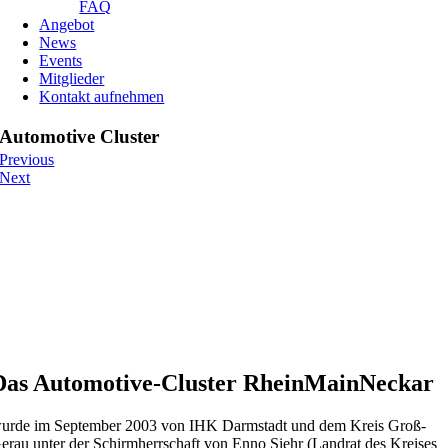
FAQ
Angebot
News
Events
Mitglieder
Kontakt aufnehmen
Automotive Cluster
Previous
Next
Das Automotive-Cluster RheinMainNeckar
urde im September 2003 von IHK Darmstadt und dem Kreis Groß-
erau unter der Schirmherrschaft von Enno Siehr (Landrat des Kreises