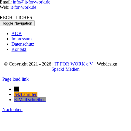
Email:
info@it-for-work.de
Web:
it-for-work.de
RECHTLICHES
Toggle Navigation
AGB
Impressum
Datenschutz
Kontakt
© Copyright 2021 - 2026 |
IT FOR WORK e.V.
| Webdesign
Spack! Medien
Page load link
→
Jetzt anrufen
E-Mail schreiben
Nach oben