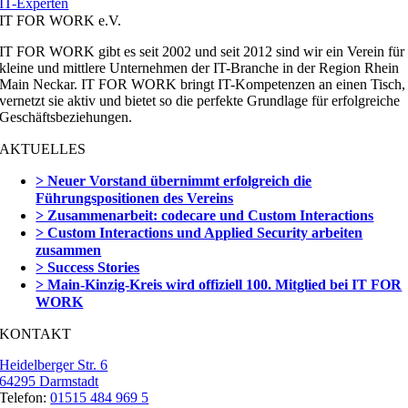
IT-Experten
IT FOR WORK e.V.
IT FOR WORK gibt es seit 2002 und seit 2012 sind wir ein Verein für
kleine und mittlere Unternehmen der IT-Branche in der Region Rhein
Main Neckar. IT FOR WORK bringt IT-Kompetenzen an einen Tisch,
vernetzt sie aktiv und bietet so die perfekte Grundlage für erfolgreiche
Geschäftsbeziehungen.
AKTUELLES
> Neuer Vorstand übernimmt erfolgreich die
Führungspositionen des Vereins
> Zusammenarbeit: codecare und Custom Interactions
> Custom Interactions und Applied Security arbeiten
zusammen
> Success Stories
> Main-Kinzig-Kreis wird offiziell 100. Mitglied bei IT FOR
WORK
KONTAKT
Heidelberger Str. 6
64295 Darmstadt
Telefon:
01515 484 969 5