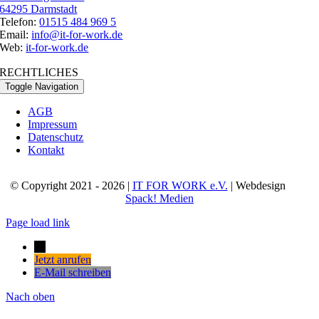
64295 Darmstadt
Telefon:
01515 484 969 5
Email:
info@it-for-work.de
Web:
it-for-work.de
RECHTLICHES
Toggle Navigation
AGB
Impressum
Datenschutz
Kontakt
© Copyright 2021 - 2026 |
IT FOR WORK e.V.
| Webdesign
Spack! Medien
Page load link
→
Jetzt anrufen
E-Mail schreiben
Nach oben