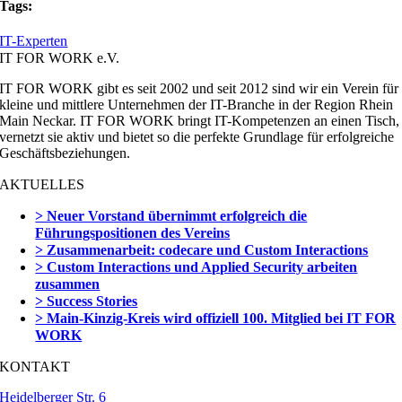
Tags:
IT-Experten
IT FOR WORK e.V.
IT FOR WORK gibt es seit 2002 und seit 2012 sind wir ein Verein für
kleine und mittlere Unternehmen der IT-Branche in der Region Rhein
Main Neckar. IT FOR WORK bringt IT-Kompetenzen an einen Tisch,
vernetzt sie aktiv und bietet so die perfekte Grundlage für erfolgreiche
Geschäftsbeziehungen.
AKTUELLES
> Neuer Vorstand übernimmt erfolgreich die
Führungspositionen des Vereins
> Zusammenarbeit: codecare und Custom Interactions
> Custom Interactions und Applied Security arbeiten
zusammen
> Success Stories
> Main-Kinzig-Kreis wird offiziell 100. Mitglied bei IT FOR
WORK
KONTAKT
Heidelberger Str. 6