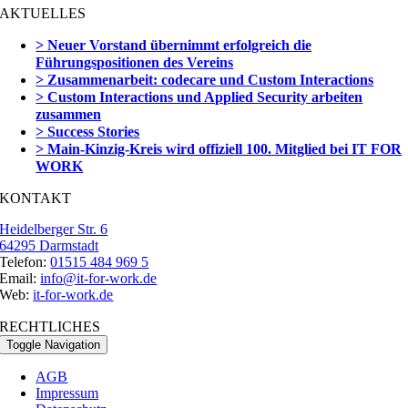
AKTUELLES
> Neuer Vorstand übernimmt erfolgreich die
Führungspositionen des Vereins
> Zusammenarbeit: codecare und Custom Interactions
> Custom Interactions und Applied Security arbeiten
zusammen
> Success Stories
> Main-Kinzig-Kreis wird offiziell 100. Mitglied bei IT FOR
WORK
KONTAKT
Heidelberger Str. 6
64295 Darmstadt
Telefon:
01515 484 969 5
Email:
info@it-for-work.de
Web:
it-for-work.de
RECHTLICHES
Toggle Navigation
AGB
Impressum