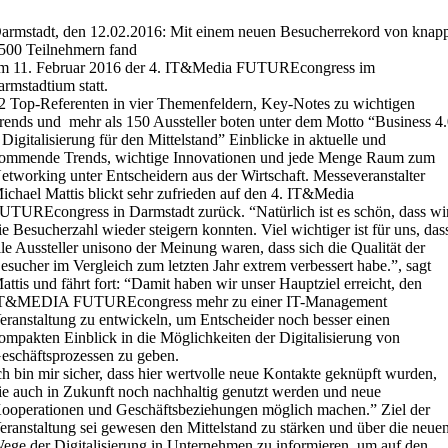
armstadt, den 12.02.2016: Mit einem neuen Besucherrekord von knap
500 Teilnehmern fand
m 11. Februar 2016 der 4. IT&Media FUTUREcongress im
armstadtium statt.
2 Top-Referenten in vier Themenfeldern, Key-Notes zu wichtigen
rends und mehr als 150 Aussteller boten unter dem Motto “Business 4
 Digitalisierung für den Mittelstand” Einblicke in aktuelle und
ommende Trends, wichtige Innovationen und jede Menge Raum zum
etworking unter Entscheidern aus der Wirtschaft. Messeveranstalter
ichael Mattis blickt sehr zufrieden auf den 4. IT&Media
UTUREcongress in Darmstadt zurück. “Natürlich ist es schön, dass wi
ie Besucherzahl wieder steigern konnten. Viel wichtiger ist für uns, das
lle Aussteller unisono der Meinung waren, dass sich die Qualität der
esucher im Vergleich zum letzten Jahr extrem verbessert habe.”, sagt
attis und fährt fort: “Damit haben wir unser Hauptziel erreicht, den
T&MEDIA FUTUREcongress mehr zu einer IT-Management
eranstaltung zu entwickeln, um Entscheider noch besser einen
ompakten Einblick in die Möglichkeiten der Digitalisierung von
eschäftsprozessen zu geben.
ch bin mir sicher, dass hier wertvolle neue Kontakte geknüpft wurden,
ie auch in Zukunft noch nachhaltig genutzt werden und neue
ooperationen und Geschäftsbeziehungen möglich machen.” Ziel der
eranstaltung sei gewesen den Mittelstand zu stärken und über die neue
ege der Digitalisierung in Unternehmen zu informieren, um auf den