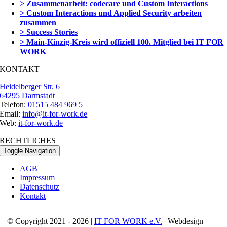
> Zusammenarbeit: codecare und Custom Interactions
> Custom Interactions und Applied Security arbeiten
zusammen
> Success Stories
> Main-Kinzig-Kreis wird offiziell 100. Mitglied bei IT FOR
WORK
KONTAKT
Heidelberger Str. 6
64295 Darmstadt
Telefon:
01515 484 969 5
Email:
info@it-for-work.de
Web:
it-for-work.de
RECHTLICHES
Toggle Navigation
AGB
Impressum
Datenschutz
Kontakt
© Copyright 2021 - 2026 |
IT FOR WORK e.V.
| Webdesign