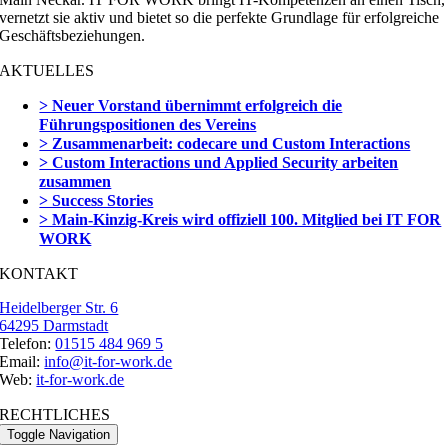
vernetzt sie aktiv und bietet so die perfekte Grundlage für erfolgreiche
Geschäftsbeziehungen.
AKTUELLES
> Neuer Vorstand übernimmt erfolgreich die
Führungspositionen des Vereins
> Zusammenarbeit: codecare und Custom Interactions
> Custom Interactions und Applied Security arbeiten
zusammen
> Success Stories
> Main-Kinzig-Kreis wird offiziell 100. Mitglied bei IT FOR
WORK
KONTAKT
Heidelberger Str. 6
64295 Darmstadt
Telefon:
01515 484 969 5
Email:
info@it-for-work.de
Web:
it-for-work.de
RECHTLICHES
Toggle Navigation