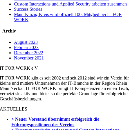
Custom Interactions und Applied Security arbeiten zusammen
Success Stories
Main-Kinzig-Kreis wird offiziell 100. Mitglied bei IT FOR
WORK
Archiv
August 2023
Februar 2023
Dezember 2022
November 2021
IT FOR WORK e.V.
IT FOR WORK gibt es seit 2002 und seit 2012 sind wir ein Verein für
kleine und mittlere Unternehmen der IT-Branche in der Region Rhein
Main Neckar. IT FOR WORK bringt IT-Kompetenzen an einen Tisch,
vernetzt sie aktiv und bietet so die perfekte Grundlage für erfolgreiche
Geschäftsbeziehungen.
AKTUELLES
> Neuer Vorstand übernimmt erfolgreich die
Führungspositionen des Vereins