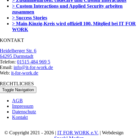
> Zusammenarbeit: codecare und Custom Interactions
> Custom Interactions und Applied Security arbeiten
zusammen
> Success Stories
> Main-Kinzig-Kreis wird offiziell 100. Mitglied bei IT FOR
WORK
KONTAKT
Heidelberger Str. 6
64295 Darmstadt
Telefon:
01515 484 969 5
Email:
info@it-for-work.de
Web:
it-for-work.de
RECHTLICHES
Toggle Navigation
AGB
Impressum
Datenschutz
Kontakt
© Copyright 2021 - 2026 |
IT FOR WORK e.V.
| Webdesign