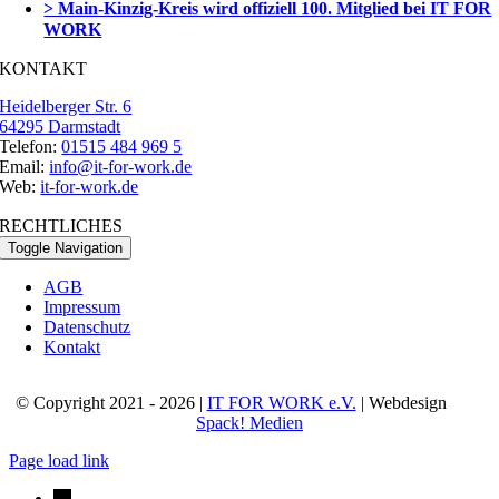
> Main-Kinzig-Kreis wird offiziell 100. Mitglied bei IT FOR
WORK
KONTAKT
Heidelberger Str. 6
64295 Darmstadt
Telefon:
01515 484 969 5
Email:
info@it-for-work.de
Web:
it-for-work.de
RECHTLICHES
Toggle Navigation
AGB
Impressum
Datenschutz
Kontakt
© Copyright 2021 - 2026 |
IT FOR WORK e.V.
| Webdesign
Spack! Medien
Page load link
→